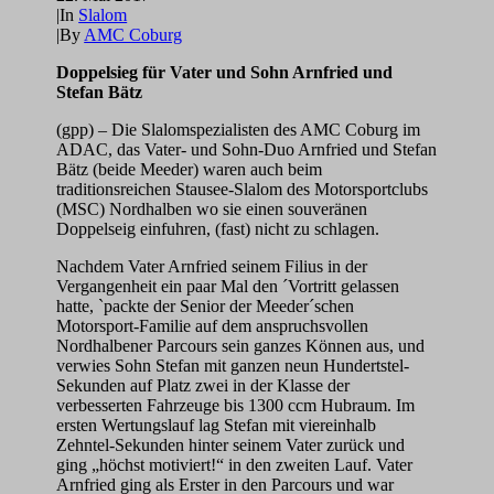
|
In
Slalom
|
By
AMC Coburg
Doppelsieg für Vater und Sohn Arnfried und
Stefan Bätz
(gpp) – Die Slalomspezialisten des AMC Coburg im
ADAC, das Vater- und Sohn-Duo Arnfried und Stefan
Bätz (beide Meeder) waren auch beim
traditionsreichen Stausee-Slalom des Motorsportclubs
(MSC) Nordhalben wo sie einen souveränen
Doppelseig einfuhren, (fast) nicht zu schlagen.
Nachdem Vater Arnfried seinem Filius in der
Vergangenheit ein paar Mal den ´Vortritt gelassen
hatte, `packte der Senior der Meeder´schen
Motorsport-Familie auf dem anspruchsvollen
Nordhalbener Parcours sein ganzes Können aus, und
verwies Sohn Stefan mit ganzen neun Hundertstel-
Sekunden auf Platz zwei in der Klasse der
verbesserten Fahrzeuge bis 1300 ccm Hubraum. Im
ersten Wertungslauf lag Stefan mit viereinhalb
Zehntel-Sekunden hinter seinem Vater zurück und
ging „höchst motiviert!“ in den zweiten Lauf. Vater
Arnfried ging als Erster in den Parcours und war