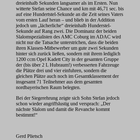
dreieinhalb Sekunden langsamer als im Ersten. Nun
witterte Stefan seine Chance und km mit 46,71 sec. bis
auf eine Hundertstel-Sekunde an die Zeit seines Vaters
vom ersten Lauf heran – und blieb in der Addition
jedoch um „lächerliche“ dreieinhalb Hunderstel-
Sekunde auf Rang zwei. Die Dominanz der beiden
Slalomspezialisten des AMC Coburg im ADAC wird
nicht nur die Tatsache unterstrichen, dass die beiden
ihren Klassen-Mitbewerber um gute zwei Sekunden
hinter sich zurück ließen, sondern mit ihrem lediglich
1200 ccm Opel Kadett City in der gesamten Gruppe
der (bis über 2 L Hubraum!) verbesserten Fahrzeuge
die Plätze drei und vier einfuhren, sondern die
gleichen Plätze auch noch im Gesamtklassement der
insgesamt 71 Teilnehmer aus dem gesamten
nordbayerischen Raum belegten.
Bei der Siegerehrung zeigte sich Sohn Stefan jedoch
schon wieder angriffslustig und versprach: „Der
nächste Slalom und damit die Revanche kommt
bestimmt!“
Gerd Plietsch