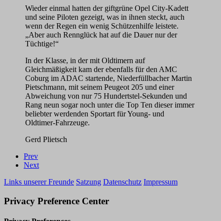
Wieder einmal hatten der giftgrüne Opel City-Kadett
und seine Piloten gezeigt, was in ihnen steckt, auch
wenn der Regen ein wenig Schützenhilfe leistete.
„Aber auch Rennglück hat auf die Dauer nur der
Tüchtige!“
In der Klasse, in der mit Oldtimern auf
Gleichmäßigkeit kam der ebenfalls für den AMC
Coburg im ADAC startende, Niederfüllbacher Martin
Pietschmann, mit seinem Peugeot 205 und einer
Abweichung von nur 75 Hundertstel-Sekunden und
Rang neun sogar noch unter die Top Ten dieser immer
beliebter werdenden Sportart für Young- und
Oldtimer-Fahrzeuge.
Gerd Plietsch
Prev
Next
Links unserer Freunde
Satzung
Datenschutz
Impressum
Privacy Preference Center