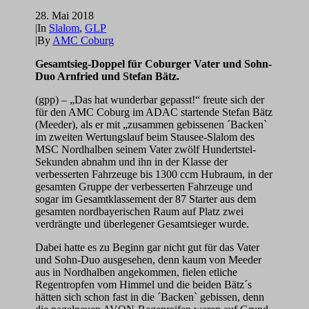
28. Mai 2018
|
In
Slalom
,
GLP
|
By
AMC Coburg
Gesamtsieg-Doppel für Coburger Vater und Sohn-
Duo Arnfried und Stefan Bätz.
(gpp) – „Das hat wunderbar gepasst!“ freute sich der
für den AMC Coburg im ADAC startende Stefan Bätz
(Meeder), als er mit „zusammen gebissenen ´Backen`
im zweiten Wertungslauf beim Stausee-Slalom des
MSC Nordhalben seinem Vater zwölf Hundertstel-
Sekunden abnahm und ihn in der Klasse der
verbesserten Fahrzeuge bis 1300 ccm Hubraum, in der
gesamten Gruppe der verbesserten Fahrzeuge und
sogar im Gesamtklassement der 87 Starter aus dem
gesamten nordbayerischen Raum auf Platz zwei
verdrängte und überlegener Gesamtsieger wurde.
Dabei hatte es zu Beginn gar nicht gut für das Vater
und Sohn-Duo ausgesehen, denn kaum von Meeder
aus in Nordhalben angekommen, fielen etliche
Regentropfen vom Himmel und die beiden Bätz´s
hätten sich schon fast in die ´Backen` gebissen, denn