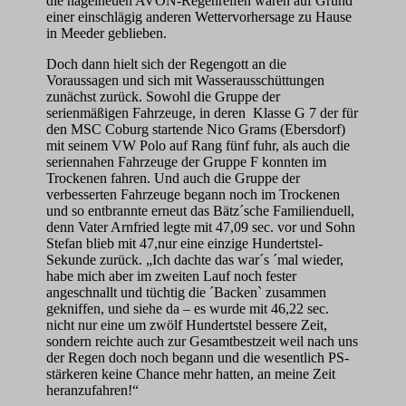
die nagelneuen AVON-Regenreifen waren auf Grund
einer einschlägig anderen Wettervorhersage zu Hause
in Meeder geblieben.
Doch dann hielt sich der Regengott an die
Voraussagen und sich mit Wasserausschüttungen
zunächst zurück. Sowohl die Gruppe der
serienmäßigen Fahrzeuge, in deren Klasse G 7 der für
den MSC Coburg startende Nico Grams (Ebersdorf)
mit seinem VW Polo auf Rang fünf fuhr, als auch die
seriennahen Fahrzeuge der Gruppe F konnten im
Trockenen fahren. Und auch die Gruppe der
verbesserten Fahrzeuge begann noch im Trockenen
und so entbrannte erneut das Bätz´sche Familienduell,
denn Vater Arnfried legte mit 47,09 sec. vor und Sohn
Stefan blieb mit 47,nur eine einzige Hundertstel-
Sekunde zurück. „Ich dachte das war´s ´mal wieder,
habe mich aber im zweiten Lauf noch fester
angeschnallt und tüchtig die ´Backen` zusammen
gekniffen, und siehe da – es wurde mit 46,22 sec.
nicht nur eine um zwölf Hundertstel bessere Zeit,
sondern reichte auch zur Gesamtbestzeit weil nach uns
der Regen doch noch begann und die wesentlich PS-
stärkeren keine Chance mehr hatten, an meine Zeit
heranzufahren!“