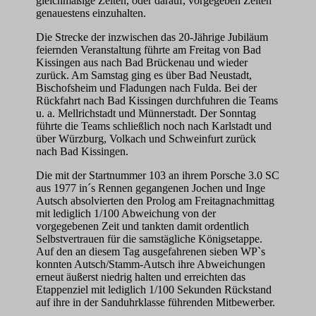
gleichmäßige Zeiten, oder darauf, vorgegeben Zeiten
genauestens einzuhalten.
Die Strecke der inzwischen das 20-Jährige Jubiläum
feiernden Veranstaltung führte am Freitag von Bad
Kissingen aus nach Bad Brückenau und wieder
zurück. Am Samstag ging es über Bad Neustadt,
Bischofsheim und Fladungen nach Fulda. Bei der
Rückfahrt nach Bad Kissingen durchfuhren die Teams
u. a. Mellrichstadt und Münnerstadt. Der Sonntag
führte die Teams schließlich noch nach Karlstadt und
über Würzburg, Volkach und Schweinfurt zurück
nach Bad Kissingen.
Die mit der Startnummer 103 an ihrem Porsche 3.0 SC
aus 1977 in´s Rennen gegangenen Jochen und Inge
Autsch absolvierten den Prolog am Freitagnachmittag
mit lediglich 1/100 Abweichung von der
vorgegebenen Zeit und tankten damit ordentlich
Selbstvertrauen für die samstägliche Königsetappe.
Auf den an diesem Tag ausgefahrenen sieben WP`s
konnten Autsch/Stamm-Autsch ihre Abweichungen
erneut äußerst niedrig halten und erreichten das
Etappenziel mit lediglich 1/100 Sekunden Rückstand
auf ihre in der Sanduhrklasse führenden Mitbewerber.