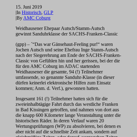
15. Juni 2019
|
In
Historisch
,
GLP
|
By
AMC Coburg
Weidhausener Ehepaar Autsch/Stamm-Autsch
gewinnt Sanduhrklasse der SACHS-Franken-Classic
(gpp) – ´“Das war Gänsehaut-Feeling pur!“ waren
Jochen Autsch und seine Ehefrau Inge Stanm-Autsch
nach der Siegerehrung am Ende der SACHS-Franken-
Classic von Gefühlen hin und her gerissen, bei der die
für den AMC Coburg im ADAC startenden
Weidhausener die gesamte, 94 (!) Teilnehmer
umfassende, so genannte Sanduhr-Klasse (in dieser
dürfen keinerlei elektronische Hilfen zum Einsatz
kommen; Anm. d. Verf.), gewonnen hatten.
Insgesamt 161 (!) Teilnehmer hatten sich für die
zweieinhalbtägige Fahrt durch das westliche Franken
in Bad Kissingen getroffen, und nahmen von dort aus
die knapp 600 Kilometer lange Veranstaltung unter die
historischen Räder. In deren Verlauf waren 20
Wertungsprüfungen (WP) zu absolvieren, bei denen es
aber nicht auf die schnellste Zeit ankam, sondern auf