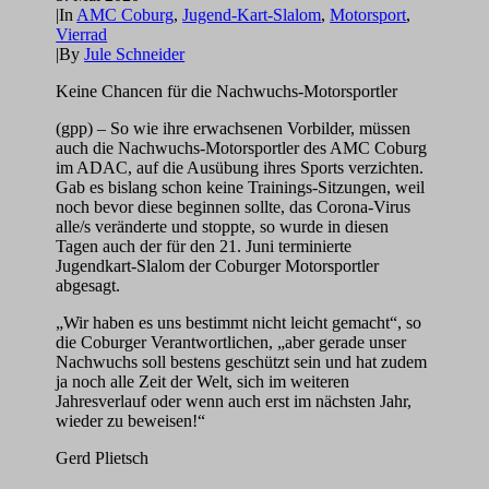
|
In
AMC Coburg
,
Jugend-Kart-Slalom
,
Motorsport
,
Vierrad
|
By
Jule Schneider
Keine Chancen für die Nachwuchs-Motorsportler
(gpp) – So wie ihre erwachsenen Vorbilder, müssen
auch die Nachwuchs-Motorsportler des AMC Coburg
im ADAC, auf die Ausübung ihres Sports verzichten.
Gab es bislang schon keine Trainings-Sitzungen, weil
noch bevor diese beginnen sollte, das Corona-Virus
alle/s veränderte und stoppte, so wurde in diesen
Tagen auch der für den 21. Juni terminierte
Jugendkart-Slalom der Coburger Motorsportler
abgesagt.
„Wir haben es uns bestimmt nicht leicht gemacht“, so
die Coburger Verantwortlichen, „aber gerade unser
Nachwuchs soll bestens geschützt sein und hat zudem
ja noch alle Zeit der Welt, sich im weiteren
Jahresverlauf oder wenn auch erst im nächsten Jahr,
wieder zu beweisen!“
Gerd Plietsch