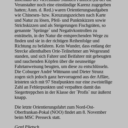
Veranstalter noch eine einstündige Karenz zugegeben
hatten; Anm. d. Red.) waren Orientierungsaufgaben
wie Chinesen- bzw. Kreuzungszeichen nach Karte
und Natur zu lösen, Pfeil- und Punktskizzen sowie
Strichskizzen und als Steigerungen Fischgräten, so
genannte ´Sprünge` und Negativkontrollen zu
enträtseln, in der Natur die entsprechenden Wege zu
finden und sie in der richtigen Reihenfolge und
Richtung zu befahren. Kein Wunder, dass entlang der
Strecke allenthalben Orie-Teilnehmer am Wegesrand
standen, und sich Fahrer und Beifahrer mit gebeugten
und rauchenden Köpfen über die neunseitige
Fahrtanweisung beugten, um diese zu entschlüsseln.
Die Coburger André Wittmann und Dieter Strunz
zogen sich jedoch ganz hervorragend aus der Affäre,
leisteten sich mit 97 Strafpunkten nur eine zweistellige
Zahl an Fehlerpunkten und verpaßten damit das
Siegertreppchen in der Klasse der ´Profis` nur äußerst
knapp.
Die letzte Orientierungsfahrt zum Nord-Ost-
Oberfrankan-Pokal (NOO) findet am 8. November
beim MSC Presseck statt.
Gerd Plietsch