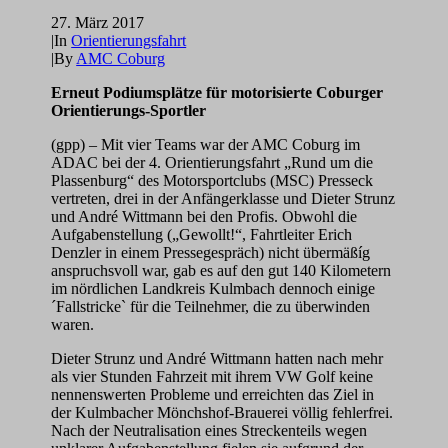
27. März 2017
|
In
Orientierungsfahrt
|
By
AMC Coburg
Erneut Podiumsplätze für motorisierte Coburger
Orientierungs-Sportler
(gpp) – Mit vier Teams war der AMC Coburg im
ADAC bei der 4. Orientierungsfahrt „Rund um die
Plassenburg“ des Motorsportclubs (MSC) Presseck
vertreten, drei in der Anfängerklasse und Dieter Strunz
und André Wittmann bei den Profis. Obwohl die
Aufgabenstellung („Gewollt!“, Fahrtleiter Erich
Denzler in einem Pressegespräch) nicht übermäßíg
anspruchsvoll war, gab es auf den gut 140 Kilometern
im nördlichen Landkreis Kulmbach dennoch einige
´Fallstricke` für die Teilnehmer, die zu überwinden
waren.
Dieter Strunz und André Wittmann hatten nach mehr
als vier Stunden Fahrzeit mit ihrem VW Golf keine
nennenswerten Probleme und erreichten das Ziel in
der Kulmbacher Mönchshof-Brauerei völlig fehlerfrei.
Nach der Neutralisation eines Streckenteils wegen