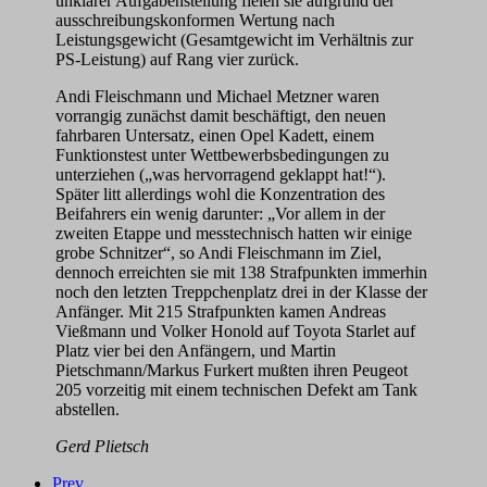
unklarer Aufgabenstellung fielen sie aufgrund der
ausschreibungskonformen Wertung nach
Leistungsgewicht (Gesamtgewicht im Verhältnis zur
PS-Leistung) auf Rang vier zurück.
Andi Fleischmann und Michael Metzner waren
vorrangig zunächst damit beschäftigt, den neuen
fahrbaren Untersatz, einen Opel Kadett, einem
Funktionstest unter Wettbewerbsbedingungen zu
unterziehen („was hervorragend geklappt hat!“).
Später litt allerdings wohl die Konzentration des
Beifahrers ein wenig darunter: „Vor allem in der
zweiten Etappe und messtechnisch hatten wir einige
grobe Schnitzer“, so Andi Fleischmann im Ziel,
dennoch erreichten sie mit 138 Strafpunkten immerhin
noch den letzten Treppchenplatz drei in der Klasse der
Anfänger. Mit 215 Strafpunkten kamen Andreas
Vießmann und Volker Honold auf Toyota Starlet auf
Platz vier bei den Anfängern, und Martin
Pietschmann/Markus Furkert mußten ihren Peugeot
205 vorzeitig mit einem technischen Defekt am Tank
abstellen.
Gerd Plietsch
Prev