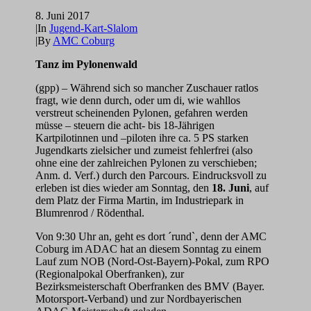
8. Juni 2017
|
In
Jugend-Kart-Slalom
|
By
AMC Coburg
Tanz im Pylonenwald
(gpp) – Während sich so mancher Zuschauer ratlos
fragt, wie denn durch, oder um di, wie wahllos
verstreut scheinenden Pylonen, gefahren werden
müsse – steuern die acht- bis 18-Jährigen
Kartpilotinnen und –piloten ihre ca. 5 PS starken
Jugendkarts zielsicher und zumeist fehlerfrei (also
ohne eine der zahlreichen Pylonen zu verschieben;
Anm. d. Verf.) durch den Parcours. Eindrucksvoll zu
erleben ist dies wieder am Sonntag, den
18. Juni
, auf
dem Platz der Firma Martin, im Industriepark in
Blumrenrod / Rödenthal.
Von 9:30 Uhr an, geht es dort ´rund`, denn der AMC
Coburg im ADAC hat an diesem Sonntag zu einem
Lauf zum NOB (Nord-Ost-Bayern)-Pokal, zum RPO
(Regionalpokal Oberfranken), zur
Bezirksmeisterschaft Oberfranken des BMV (Bayer.
Motorsport-Verband) und zur Nordbayerischen