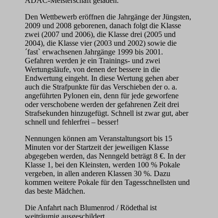
ADAC-Meisterschaft geladen.
Den Wettbewerb eröffnen die Jahrgänge der Jüngsten,
2009 und 2008 geborenen, danach folgt die Klasse
zwei (2007 und 2006), die Klasse drei (2005 und
2004), die Klasse vier (2003 und 2002) sowie die
´fast` erwachsenen Jahrgänge 1999 bis 2001.
Gefahren werden je ein Trainings- und zwei
Wertungsläufe, von denen der bessere in die
Endwertung eingeht. In diese Wertung gehen aber
auch die Strafpunkte für das Verschieben der o. a.
angeführten Pylonen ein, denn für jede geworfene
oder verschobene werden der gefahrenen Zeit drei
Strafsekunden hinzugefügt. Schnell ist zwar gut, aber
schnell und fehlerfrei – besser!
Nennungen können am Veranstaltungsort bis 15
Minuten vor der Startzeit der jeweiligen Klasse
abgegeben werden, das Nenngeld beträgt 8 €. In der
Klasse 1, bei den Kleinsten, werden 100 % Pokale
vergeben, in allen anderen Klassen 30 %. Dazu
kommen weitere Pokale für den Tagesschnellsten und
das beste Mädchen.
Die Anfahrt nach Blumenrod / Rödethal ist
weiträumig ausgeschildert.