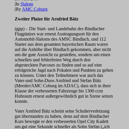
|
In
Slalom
|
By
AMC Coburg
Zweiter Platze für Arnfried Bätz
(gpp) – Die Start- und Landebahn des Bindlacher
Flugplatzes war erneut Austragungsort für den
Automobil-Slaloms des AMSC Bindlach, und 112
Starter aus dem gesamten bayerischen Raum waren
auf die Anhöhe über Bindlach gekommen, aber nicht
um die gute Aussicht zu genießen, sondern um einen
schnellen und fehlerfreien Weg durch den
abgesteckten Parcours zu finden und so auf eine
erfolgreiche Jagd nach Pokalen und Punkten zu gehen
zu können. Unter den Teilnehmern war auch das
Vater-und Sohn-Duos Arnfried und Stefan Bätz
(Meeder/AMC Coburg im ADAC), dass sich in ihrer
Klasse der verbesserten Fahrzeuge bis 1300 ccm
Hubraum erneut außergewöhnlich gut in Szene setzen
konnte.
Vater Arnfried Bätz scheint seine Schulterverletzung
gut überstanden zu haben, denn auf dem Bindlacher
Kurs bewegte er den verbesserten Opel City Kadett
um gut eine Sekunde schneller als Sohn Stefan („ich