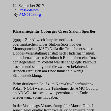
12. September 2017
|
In
Cross-Slalom
|
By
AMC Coburg
Klassensiege für Coburger Cross-Slalom-Sportler
(gpp) – Zur Abwechslung im nord-ost-
oberfränkischen Cross-Slalom-Sport lud der
Motorsportclub (MSC) Naila die Teilnehmer seiner
Doppel-Veranstaltung anstatt nach Hadermannsgrün,
in den benachbarten Steinbruch Rothleithen ein. Trotz
der Regenfälle im Vorfeld war der angelegte Parcours
trocken und staubig, und die zwei zu befahrenden
Runden erzeugten am Ende immer ein wenig
Staubentwicklung.
Beim drittletzten Lauf zum Nord-Ost-Oberfranken-
Pokal (NOO) waren die Teilnehmer der AMC Coburg
im ADAC – fast schon wie gewohnt – am Ende
wieder ganz vorne mit dabei.
In der Vormittags-Veranstaltung fuhr Marcel Dinkel
seinen Audi quattro trotz zweier Pylonenwürfe noch