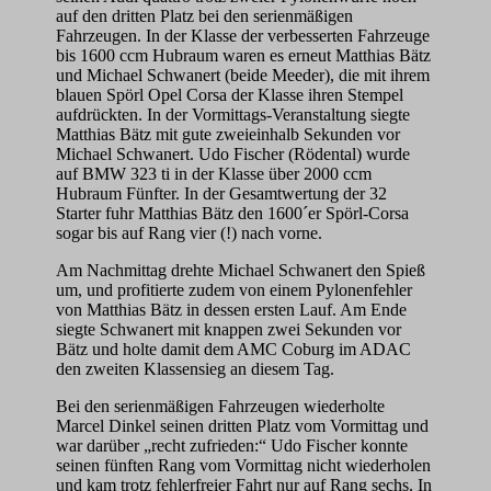
auf den dritten Platz bei den serienmäßigen
Fahrzeugen. In der Klasse der verbesserten Fahrzeuge
bis 1600 ccm Hubraum waren es erneut Matthias Bätz
und Michael Schwanert (beide Meeder), die mit ihrem
blauen Spörl Opel Corsa der Klasse ihren Stempel
aufdrückten. In der Vormittags-Veranstaltung siegte
Matthias Bätz mit gute zweieinhalb Sekunden vor
Michael Schwanert. Udo Fischer (Rödental) wurde
auf BMW 323 ti in der Klasse über 2000 ccm
Hubraum Fünfter. In der Gesamtwertung der 32
Starter fuhr Matthias Bätz den 1600´er Spörl-Corsa
sogar bis auf Rang vier (!) nach vorne.
Am Nachmittag drehte Michael Schwanert den Spieß
um, und profitierte zudem von einem Pylonenfehler
von Matthias Bätz in dessen ersten Lauf. Am Ende
siegte Schwanert mit knappen zwei Sekunden vor
Bätz und holte damit dem AMC Coburg im ADAC
den zweiten Klassensieg an diesem Tag.
Bei den serienmäßigen Fahrzeugen wiederholte
Marcel Dinkel seinen dritten Platz vom Vormittag und
war darüber „recht zufrieden:“ Udo Fischer konnte
seinen fünften Rang vom Vormittag nicht wiederholen
und kam trotz fehlerfreier Fahrt nur auf Rang sechs. In