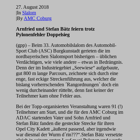
27. August 2018
|
In
Slalom
|
By
AMC Coburg
Arnfried und Stefan Bätz feiern trotz
Pylonenfehler Doppelsieg
(gpp) – Beim 33. Automobilslalom des Automobil-
Sport Club (ASC) Burgkunstadt gerieten die im
nordbayerischen Slalomsport bisherigen – üblichen
Verdächtigen, wie viele andere – etwas in Bedrängnis.
Denn der im Industriegebiet „Seewiese“ aufgebaute,
gut 800 m lange Parcours, zeichnete sich durch eine
enge, fast eckige Streckenführung aus, welcher die
bislang vorherrschenden ´Rangordnungen` doch ein
wenig durcheinander rüttelte, denn fast keiner der
Teilnehmer kam ohne Fehler aus.
Bei der Topp-organisierten Veranstaltung waren 91 (!)
Teilnehmer am Start, und die für den AMC Coburg im
ADAC startenden Vater und Sohn Arnfried und
Stefan Bätz fanden die gesteckte Strecke für ihren
Opel City Kadett „äußerst passend, aber irgendwie
war diesmal der Wurm d´rin???“.Stefan Bätz versetzte