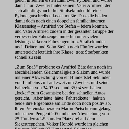
gleich in seinem ersten Lauf zwei Pylonen und wurde
damit ´nur` Zweiter hinter seinem Vater Arnfried, der
sich allerdings auch drei Strafsekunden für eine
Pylone gutschreiben lassen mußte. Dass die beiden
damit doch noch einen doppelten familieninternen
Klassensieg – Arnfried vor Stefan – feiern konnten,
und Vater Arnfried zudem in der gesamten Gruppe der
verbesserten Fahrzeuge immerhin unter vielen
leistungsstärkeren Fahrzeugen trotz Strafsekunden
noch Dritter, und Sohn Stefan noch Fünfter wurden,
unterstreicht letztlich ihre Klasse, trotz Strafpunkten
schnell zu sein!
„Zum Spaß“ probierte es Arnfried Bätz dann noch im
abschließenden Gleichmäßigkeits-Slalom und wurde
mit einer Abweichung von elf Hundertstel-Sekunden
von Lauf eins zu Lauf zwei zum Zweiter, und seine
Fahrzeiten von 34,93 sec. und 35,04 sec. hätten
„locker“ zum Gesamtsieg bei den schnellen Autos
gereicht. „Aber hätte, hätte, Fahrradkette“, hakten
beide ihre Ergebnisse am Ende doch noch positiv ab.
Ihrem Vereinskameraden Martin Pietschmann gelang
mit seinem Peugeot 205 und einer Abweichung von
25 Hundertstel-Sekunden Platz drei auf dem
Siegertreppchen, Volker Honold wurde im gleichen