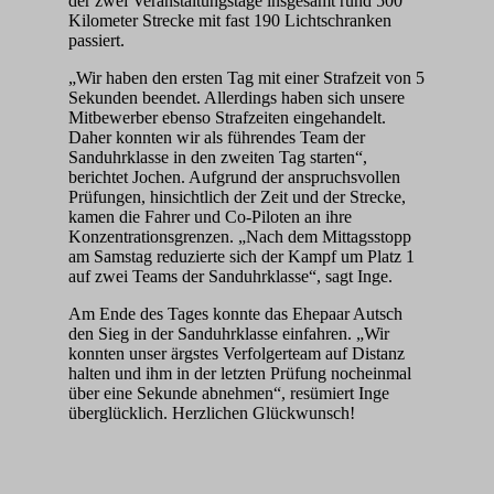
der zwei Veranstaltungstage insgesamt rund 500
Kilometer Strecke mit fast 190 Lichtschranken
passiert.
„Wir haben den ersten Tag mit einer Strafzeit von 5
Sekunden beendet. Allerdings haben sich unsere
Mitbewerber ebenso Strafzeiten eingehandelt.
Daher konnten wir als führendes Team der
Sanduhrklasse in den zweiten Tag starten“,
berichtet Jochen. Aufgrund der anspruchsvollen
Prüfungen, hinsichtlich der Zeit und der Strecke,
kamen die Fahrer und Co-Piloten an ihre
Konzentrationsgrenzen. „Nach dem Mittagsstopp
am Samstag reduzierte sich der Kampf um Platz 1
auf zwei Teams der Sanduhrklasse“, sagt Inge.
Am Ende des Tages konnte das Ehepaar Autsch
den Sieg in der Sanduhrklasse einfahren. „Wir
konnten unser ärgstes Verfolgerteam auf Distanz
halten und ihm in der letzten Prüfung nocheinmal
über eine Sekunde abnehmen“, resümiert Inge
überglücklich. Herzlichen Glückwunsch!