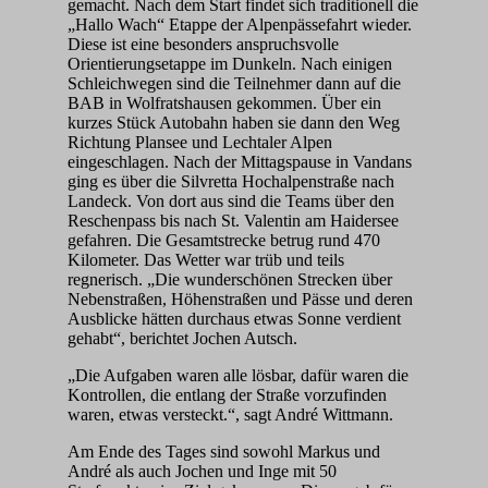
gemacht. Nach dem Start findet sich traditionell die
„Hallo Wach“ Etappe der Alpenpässefahrt wieder.
Diese ist eine besonders anspruchsvolle
Orientierungsetappe im Dunkeln. Nach einigen
Schleichwegen sind die Teilnehmer dann auf die
BAB in Wolfratshausen gekommen. Über ein
kurzes Stück Autobahn haben sie dann den Weg
Richtung Plansee und Lechtaler Alpen
eingeschlagen. Nach der Mittagspause in Vandans
ging es über die Silvretta Hochalpenstraße nach
Landeck. Von dort aus sind die Teams über den
Reschenpass bis nach St. Valentin am Haidersee
gefahren. Die Gesamtstrecke betrug rund 470
Kilometer. Das Wetter war trüb und teils
regnerisch. „Die wunderschönen Strecken über
Nebenstraßen, Höhenstraßen und Pässe und deren
Ausblicke hätten durchaus etwas Sonne verdient
gehabt“, berichtet Jochen Autsch.
„Die Aufgaben waren alle lösbar, dafür waren die
Kontrollen, die entlang der Straße vorzufinden
waren, etwas versteckt.“, sagt André Wittmann.
Am Ende des Tages sind sowohl Markus und
André als auch Jochen und Inge mit 50