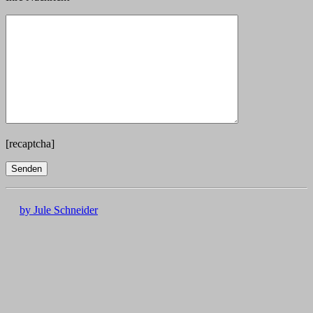
[recaptcha]
by Jule Schneider