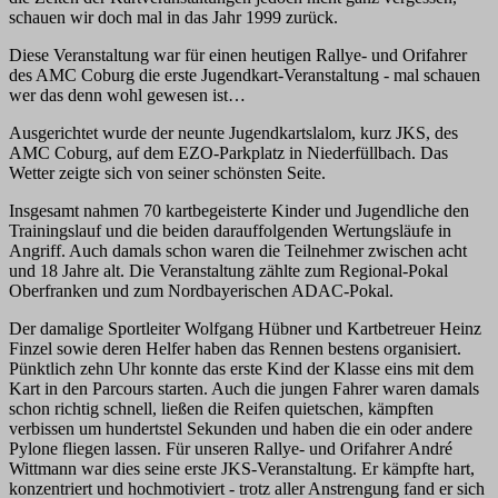
schauen wir doch mal in das Jahr 1999 zurück.
Diese Veranstaltung war für einen heutigen Rallye- und Orifahrer
des AMC Coburg die erste Jugendkart-Veranstaltung - mal schauen
wer das denn wohl gewesen ist…
Ausgerichtet wurde der neunte Jugendkartslalom, kurz JKS, des
AMC Coburg, auf dem EZO-Parkplatz in Niederfüllbach. Das
Wetter zeigte sich von seiner schönsten Seite.
Insgesamt nahmen 70 kartbegeisterte Kinder und Jugendliche den
Trainingslauf und die beiden darauffolgenden Wertungsläufe in
Angriff. Auch damals schon waren die Teilnehmer zwischen acht
und 18 Jahre alt. Die Veranstaltung zählte zum Regional-Pokal
Oberfranken und zum Nordbayerischen ADAC-Pokal.
Der damalige Sportleiter Wolfgang Hübner und Kartbetreuer Heinz
Finzel sowie deren Helfer haben das Rennen bestens organisiert.
Pünktlich zehn Uhr konnte das erste Kind der Klasse eins mit dem
Kart in den Parcours starten. Auch die jungen Fahrer waren damals
schon richtig schnell, ließen die Reifen quietschen, kämpften
verbissen um hundertstel Sekunden und haben die ein oder andere
Pylone fliegen lassen. Für unseren Rallye- und Orifahrer André
Wittmann war dies seine erste JKS-Veranstaltung. Er kämpfte hart,
konzentriert und hochmotiviert - trotz aller Anstrengung fand er sich