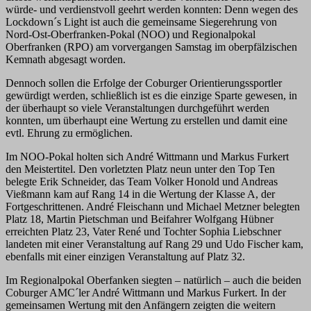
würde- und verdienstvoll geehrt werden konnten: Denn wegen des
Lockdown´s Light ist auch die gemeinsame Siegerehrung von
Nord-Ost-Oberfranken-Pokal (NOO) und Regionalpokal
Oberfranken (RPO) am vorvergangen Samstag im oberpfälzischen
Kemnath abgesagt worden.
Dennoch sollen die Erfolge der Coburger Orientierungssportler
gewürdigt werden, schließlich ist es die einzige Sparte gewesen, in
der überhaupt so viele Veranstaltungen durchgeführt werden
konnten, um überhaupt eine Wertung zu erstellen und damit eine
evtl. Ehrung zu ermöglichen.
Im NOO-Pokal holten sich André Wittmann und Markus Furkert
den Meistertitel. Den vorletzten Platz neun unter den Top Ten
belegte Erik Schneider, das Team Volker Honold und Andreas
Vießmann kam auf Rang 14 in die Wertung der Klasse A, der
Fortgeschrittenen. André Fleischann und Michael Metzner belegten
Platz 18, Martin Pietschman und Beifahrer Wolfgang Hübner
erreichten Platz 23, Vater René und Tochter Sophia Liebschner
landeten mit einer Veranstaltung auf Rang 29 und Udo Fischer kam,
ebenfalls mit einer einzigen Veranstaltung auf Platz 32.
Im Regionalpokal Oberfanken siegten – natürlich – auch die beiden
Coburger AMC´ler André Wittmann und Markus Furkert. In der
gemeinsamen Wertung mit den Anfängern zeigten die weitern