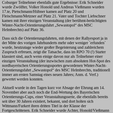
Coburger Teilnehmer ebenfalls gute Ergebnisse: Erik Schneider
wurde Zwölfter, Volker Honold und Andreas Vießmann wurden
17.te, Pietschmann/Hübner kamen auf Platz 20 und
Fleischmann/Metzner auf Platz 21. Vater und Tochter Liebschner
kamen mit ihrer einzigen Veranstaltung (der berühmt-berüchtigten
Winter-Nacht-Orientierungsfahrt „Sewastopol“ des MSC
Helmbrechts) auf Platz 36.
Dass sich die Orientierungsfahrten, mit denen der Rallyesport ja in
der Mitte des vorigen Jahrhunderts mehr oder weniger ´erfunden`
wurde, heutzutage wieder großer Begeisterung und zahlreichem
Zuspruch erfreuen, zeigt die Tatsache, dass im RPO 70 (!) Starter
klassiert sind, auch wenn einige davon nur als Teilnehmer einer
einzigen Veranstaltung (der inzwischen zum absoluten Hot-Spot des
nordbayerischen Orientierungssportes gewordenen Winter-Nacht-
Orientierungsfahrt „Sewastopol“ des MSC Helmbrechts, traditionell
immer am ersten Samstag eines neuen Jahres; Anm. d. Verf.)
gewertet werden konnten.
Aktuell wurde in den Tagen kurz vor Absage der Ehrung am 14.
November aber auch noch die End-Wertung des Bayerischen
Orientierungs-Cups, einer Veranstaltungsserie, die ebenfalls bereits
seit über 30 Jahren existiert, bekannt, und dort holten sich
Wittmann/Furkert ihren dritten Titel in der Klasse der
Fortgeschrittenen. Erik Schneider wurde Achter, Honold/Vießmann