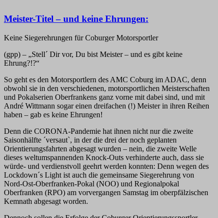
Meister-Titel – und keine Ehrungen:
Keine Siegerehrungen für Coburger Motorsportler
(gpp) – „Stell´ Dir vor, Du bist Meister – und es gibt keine
Ehrung?!?“
So geht es den Motorsportlern des AMC Coburg im ADAC, denn
obwohl sie in den verschiedenen, motorsportlichen Meisterschaften
und Pokalserien Oberfrankens ganz vorne mit dabei sind, und mit
André Wittmann sogar einen dreifachen (!) Meister in ihren Reihen
haben – gab es keine Ehrungen!
Denn die CORONA-Pandemie hat ihnen nicht nur die zweite
Saisonhälfte ´versaut`, in der die drei der noch geplanten
Orientierungsfahrten abgesagt wurden – nein, die zweite Welle
dieses weltumspannenden Knock-Outs verhinderte auch, dass sie
würde- und verdienstvoll geehrt werden konnten: Denn wegen des
Lockdown´s Light ist auch die gemeinsame Siegerehrung von
Nord-Ost-Oberfranken-Pokal (NOO) und Regionalpokal
Oberfranken (RPO) am vorvergangen Samstag im oberpfälzischen
Kemnath abgesagt worden.
Dennoch sollen die Erfolge der Coburger Orientierungssportler