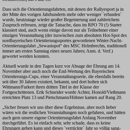
Dass sich die Orientierungsfahrten, mit denen der Rallyesport ja in
der Mitte des vorigen Jahrhunderts mehr oder weniger ´erfunden`
wurde, heutzutage wieder großer Begeisterung und zahlreichem
Zuspruch erfreuen, zeigt die Tatsache, dass im RPO 70 (!) Starter
klassiert sind, auch wenn einige davon nur als Teilnehmer einer
einzigen Veranstaltung (der inzwischen zum absoluten Hot-Spot des
nordbayerischen Orientierungssportes gewordenen Winter-Nacht-
Orientierungsfahrt „Sewastopol“ des MSC Helmbrechts, traditionell
immer am ersten Samstag eines neuen Jahres; Anm. d. Verf.)
gewertet werden konnten.
Aktuell wurde in den Tagen kurz vor Absage der Ehrung am 14.
November aber auch noch die End-Wertung des Bayerischen
Orientierungs-Cups, einer Veranstaltungsserie, die ebenfalls bereits
seit über 30 Jahren existiert, bekannt, und dort holten sich
Wittmann/Furkert ihren dritten Titel in der Klasse der
Fortgeschrittenen. Erik Schneider wurde Achter, Honold/Vießmann
erreichten Platz 13 und Pietschmann/Hübner kamen auf Rang 20.
„Sicher freuen wir uns über diese Ergebnisse, aber noch lieber
wären wir die restlichen Veranstaltungen noch gefahren, und hätten
auch gern unsere eigene Orientierungsfahrt Anfang November
durchgeführt. Es ist einfach sehr, sehr schade, dass es keine
Ehrungen geben kann und dieses ´verrückte` Jahr so völlig sang-