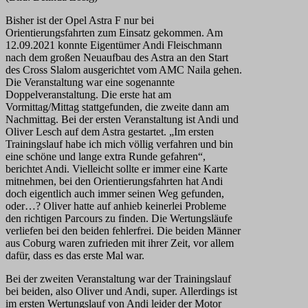
Bisher ist der Opel Astra F nur bei
Orientierungsfahrten zum Einsatz gekommen. Am
12.09.2021 konnte Eigentümer Andi Fleischmann
nach dem großen Neuaufbau des Astra an den Start
des Cross Slalom ausgerichtet vom AMC Naila gehen.
Die Veranstaltung war eine sogenannte
Doppelveranstaltung. Die erste hat am
Vormittag/Mittag stattgefunden, die zweite dann am
Nachmittag. Bei der ersten Veranstaltung ist Andi und
Oliver Lesch auf dem Astra gestartet. „Im ersten
Trainingslauf habe ich mich völlig verfahren und bin
eine schöne und lange extra Runde gefahren“,
berichtet Andi. Vielleicht sollte er immer eine Karte
mitnehmen, bei den Orientierungsfahrten hat Andi
doch eigentlich auch immer seinen Weg gefunden,
oder…? Oliver hatte auf anhieb keinerlei Probleme
den richtigen Parcours zu finden. Die Wertungsläufe
verliefen bei den beiden fehlerfrei. Die beiden Männer
aus Coburg waren zufrieden mit ihrer Zeit, vor allem
dafür, dass es das erste Mal war.
Bei der zweiten Veranstaltung war der Trainingslauf
bei beiden, also Oliver und Andi, super. Allerdings ist
im ersten Wertungslauf von Andi leider der Motor