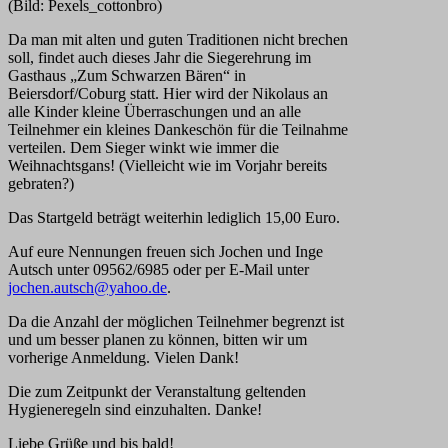
(Bild: Pexels_cottonbro)
Da man mit alten und guten Traditionen nicht brechen
soll, findet auch dieses Jahr die Siegerehrung im
Gasthaus „Zum Schwarzen Bären“ in
Beiersdorf/Coburg statt. Hier wird der Nikolaus an
alle Kinder kleine Überraschungen und an alle
Teilnehmer ein kleines Dankeschön für die Teilnahme
verteilen. Dem Sieger winkt wie immer die
Weihnachtsgans! (Vielleicht wie im Vorjahr bereits
gebraten?)
Das Startgeld beträgt weiterhin lediglich 15,00 Euro.
Auf eure Nennungen freuen sich Jochen und Inge
Autsch unter 09562/6985 oder per E-Mail unter
jochen.autsch@yahoo.de
.
Da die Anzahl der möglichen Teilnehmer begrenzt ist
und um besser planen zu können, bitten wir um
vorherige Anmeldung. Vielen Dank!
Die zum Zeitpunkt der Veranstaltung geltenden
Hygieneregeln sind einzuhalten. Danke!
Liebe Grüße und bis bald!