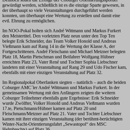
gewürdigt werden, schließlich ist es die einzige Sparte gewesen, in
der überhaupt so viele Veranstaltungen durchgeführt werden
konnten, um überhaupt eine Wertung zu erstellen und damit eine
evtl. Ehrung zu ermöglichen.
Im NOO-Pokal holten sich André Wittmann und Markus Furkert
den Meistertitel. Den vorletzten Platz neun unter den Top Ten
belegte Erik Schneider, das Team Volker Honold und Andreas
Vießmann kam auf Rang 14 in die Wertung der Klasse A, der
Fortgeschrittenen. André Fleischann und Michael Metzner belegten
Platz 18, Martin Pietschman und Beifahrer Wolfgang Hübner
erreichten Platz 23, Vater René und Tochter Sophia Liebschner
landeten mit einer Veranstaltung auf Rang 29 und Udo Fischer kam,
ebenfalls mit einer einzigen Veranstaltung auf Platz 32.
Im Regionalpokal Oberfanken siegten – natürlich – auch die beiden
Coburger AMC´ler André Wittmann und Markus Furkert. In der
gemeinsamen Wertung mit den Anfängern zeigten die weitern
Coburger Teilnehmer ebenfalls gute Ergebnisse: Erik Schneider
wurde Zwölfter, Volker Honold und Andreas Vießmann wurden
17.te, Pietschmann/Hübner kamen auf Platz 20 und
Fleischmann/Metzner auf Platz 21. Vater und Tochter Liebschner
kamen mit ihrer einzigen Veranstaltung (der berühmt-berüchtigten
Winter-Nacht-Orientierungsfahrt „Sewastopol“ des MSC
Helmbrechts) auf Platz 36.