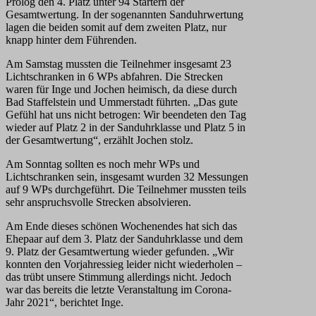
Prolog den 4. Platz unter 94 Startern der
Gesamtwertung. In der sogenannten Sanduhrwertung
lagen die beiden somit auf dem zweiten Platz, nur
knapp hinter dem Führenden.
Am Samstag mussten die Teilnehmer insgesamt 23
Lichtschranken in 6 WPs abfahren. Die Strecken
waren für Inge und Jochen heimisch, da diese durch
Bad Staffelstein und Ummerstadt führten. „Das gute
Gefühl hat uns nicht betrogen: Wir beendeten den Tag
wieder auf Platz 2 in der Sanduhrklasse und Platz 5 in
der Gesamtwertung“, erzählt Jochen stolz.
Am Sonntag sollten es noch mehr WPs und
Lichtschranken sein, insgesamt wurden 32 Messungen
auf 9 WPs durchgeführt. Die Teilnehmer mussten teils
sehr anspruchsvolle Strecken absolvieren.
Am Ende dieses schönen Wochenendes hat sich das
Ehepaar auf dem 3. Platz der Sanduhrklasse und dem
9. Platz der Gesamtwertung wieder gefunden. „Wir
konnten den Vorjahressieg leider nicht wiederholen –
das trübt unsere Stimmung allerdings nicht. Jedoch
war das bereits die letzte Veranstaltung im Corona-
Jahr 2021“, berichtet Inge.